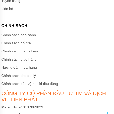
Tuyển dụng
TRA
CỨU
Liên hệ
ĐƠN
HÀNG
TUYỂN
CHÍNH SÁCH
DỤNG
Chính sách bảo hành
LIÊN
HỆ
Chính sách đổi trả
Chính sách thanh toán
Chính sách giao hàng
Hướng dẫn mua hàng
Chính sách cho đại lý
Chính sách bảo vệ người tiêu dùng
CÔNG TY CỔ PHẦN ĐẦU TƯ TM VÀ DỊCH
VỤ TIẾN PHÁT
Mã số thuế:
0107869829