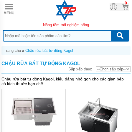
0
TRANG
CHỦ
SẢN
Nâng tầm trải nghiệm sống
PHẨM
MỚI
CHẬU
RỬA
BÁT
Trang chủ
»
Chậu rửa bát tự động Kagol
INOX
ĐÚC
CHẬU RỬA BÁT TỰ ĐỘNG KAGOL
KAGOL
Sắp xếp theo:
CHẬU
Chậu rửa bát tự động Kagol, kiểu dáng nhỏ gọn cho các gian bếp
RỬA
có kích thước hạn chế.
BÁT
TỰ
ĐỘNG
KAGOL
VÒI
RỬA
BÁT
KAGOL