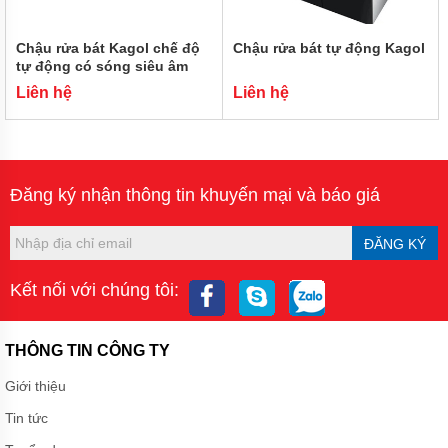
VÒI
LAVABO
KAGOL
Chậu rửa bát Kagol chế độ
Chậu rửa bát tự động Kagol
tự động có sóng siêu âm
SEN
Liên hệ
Liên hệ
TẮM
KAGOL
SEN
CÂY
KAGOL
Đăng ký nhận thông tin khuyến mại và báo giá
PHỤ
KIỆN
ĐĂNG KÝ
GIỚI
THIỆU
Kết nối với chúng tôi:
CHÍNH
SÁCH
THÔNG TIN CÔNG TY
ĐẠI
LÝ
Giới thiệu
TIN
Tin tức
TỨC