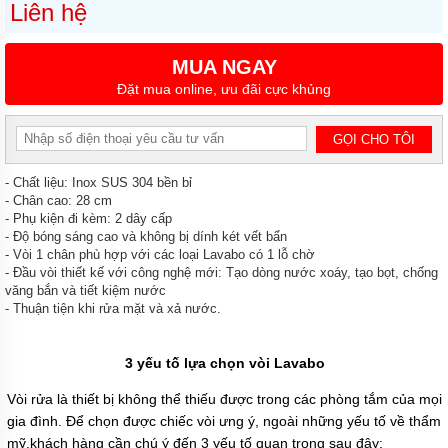
Liên hệ
TRA
CỨU
ĐƠN
HÀNG
MUA NGAY
Đặt mua online, ưu đãi cực khủng
TUYỂN
DỤNG
LIÊN
HỆ
- Chất liệu: Inox SUS 304 bền bỉ
- Chân cao: 28 cm
- Phụ kiện đi kèm: 2 dây cấp
- Độ bóng sáng cao và không bị dính két vết bẩn
- Vòi 1 chân phù hợp với các loại Lavabo có 1 lỗ chờ
- Đầu vòi thiết kế với công nghệ mới: Tạo dòng nước xoáy, tạo bọt, chống
văng bắn và tiết kiệm nước
- Thuận tiện khi rửa mặt và xả nước.
3 yếu tố lựa chọn vòi Lavabo
Vòi rửa là thiết bị không thể thiếu được trong các phòng tắm của mọi
gia đình. Để chọn được chiếc vòi ưng ý, ngoài những yếu tố về thẩm
mỹ,khách hàng cần chú ý đến 3 yếu tố quan trọng sau đây;