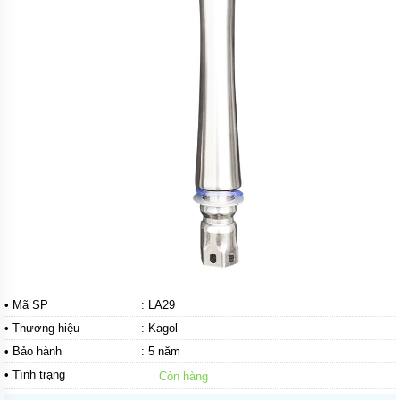
VÒI
LAVABO
KAGOL
SEN
TẮM
KAGOL
SEN
CÂY
KAGOL
PHỤ
KIỆN
GIỚI
THIỆU
CHÍNH
SÁCH
• Mã SP
: LA29
ĐẠI
• Thương hiệu
:
Kagol
LÝ
• Bảo hành
: 5 năm
TIN
• Tình trạng
Còn hàng
TỨC