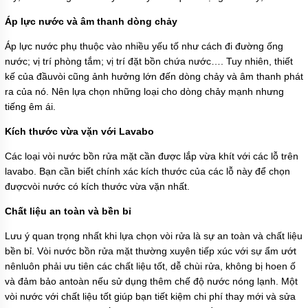
Áp lực nước và âm thanh dòng chảy
Áp lực nước phụ thuộc vào nhiều yếu tố như cách đi đường ống
nước; vị trí phòng tắm; vị trí đặt bồn chứa nước…. Tuy nhiên, thiết
kế của đầuvòi cũng ảnh hưởng lớn đến dòng chảy và âm thanh phát
ra của nó. Nên lựa chọn những loại cho dòng chảy mạnh nhưng
tiếng êm ái.
Kích thước vừa vặn với Lavabo
Các loại vòi nước bồn rửa mặt cần được lắp vừa khít với các lỗ trên
lavabo. Bạn cần biết chính xác kích thước của các lỗ này để chọn
đượcvòi nước có kích thước vừa vặn nhất.
Chất liệu an toàn và bền bỉ
Lưu ý quan trọng nhất khi lựa chọn vòi rửa là sự an toàn và chất liệu
bền bỉ. Vòi nước bồn rửa mặt thường xuyên tiếp xúc với sự ẩm ướt
nênluôn phải ưu tiên các chất liệu tốt, dễ chùi rửa, không bị hoen ố
và đảm bảo antoàn nếu sử dụng thêm chế độ nước nóng lạnh. Một
vòi nước với chất liệu tốt giúp bạn tiết kiệm chi phí thay mới và sửa