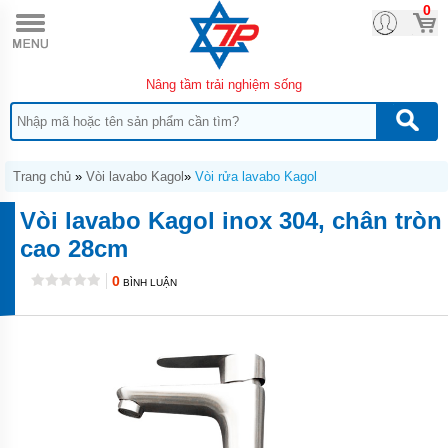
0
TRANG
CHỦ
SẢN
Nâng tầm trải nghiệm sống
PHẨM
MỚI
CHẬU
RỬA
BÁT
Trang chủ
»
Vòi lavabo Kagol
»
Vòi rửa lavabo Kagol
INOX
ĐÚC
Vòi lavabo Kagol inox 304, chân tròn
KAGOL
cao 28cm
CHẬU
RỬA
0
BÌNH LUẬN
BÁT
TỰ
ĐỘNG
KAGOL
VÒI
RỬA
BÁT
KAGOL